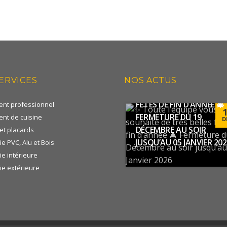
✨ TOUTE L’ÉQUIPE VOUS
ERVICES
NOS ACTUS
SOUHAITE DE TRÈS BELL
FÊTES DE FIN D’ANNÉE 🎄
nt professionnel
FERMETURE DU 19
nt de cuisine
D
DÉCEMBRE AU SOIR
et placards
JUSQU’AU 05 JANVIER 20
e PVC, Alu et Bois
e intérieure
ie extérieure