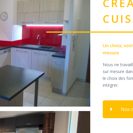
CRÉ
CUIS
Un choix, vot
mesure
Nous ne travail
sur mesure dans
le choix des fo
intégrer.
Nos r