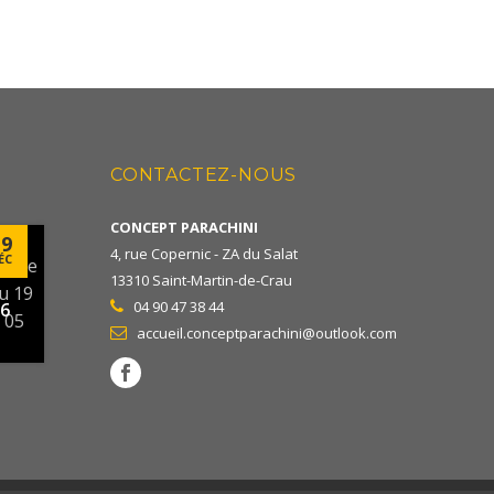
CONTACTEZ-NOUS
ES
CONCEPT PARACHINI
19
4, rue Copernic - ZA du Salat
ÉC
13310 Saint-Martin-de-Crau
04 90 47 38 44
26
accueil.conceptparachini@outlook.com